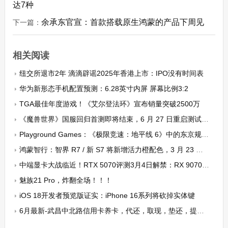
达7种
余承东官宣：首款搭载原生鸿蒙的产品下周见
下一篇：
相关阅读
纽交所退市2年 滴滴辟谣2025年香港上市：IPO没有时间表
华为新形态手机配置预测：6.28英寸内屏 屏幕比例3:2
TGA最佳年度游戏！《艾尔登法环》宣布销量突破2500万
《魔兽世界》国服回归首测即将结束，6 月 27 日重启测试并公布开服时间等
Playground Games：《极限竞速：地平线 6》中的东京规模远超此前任何城市
鸿蒙智行：智界 R7 / 新 S7 将新增活力橙配色，3 月 23 日见
中端显卡大战临近！RTX 5070评测3月4日解禁：RX 9070仅晚一天
魅族21 Pro，炸翻全场！！！
iOS 18开发者预览版证实：iPhone 16系列将砍掉实体键
6月最新-武昌中北路信用卡养卡，代还，取现，垫还，提额的6个技巧和操作细节（值得收藏）