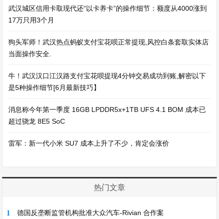
武汉城区信用卡取现代还“以卡养卡”的操作细节：额度从4000涨到
17万只用3个月
狗头军师！武汉热点蚂蚁支付宝花呗正常提现,风控白条套取实体店
当面操作安全.
牛！武汉汉口江汉路支付宝花呗提现4分钟交易成功到账,解密以下
是5种操作细节[6月最新技巧】
消息称今年第一季度 16GB LPDDR5x+1TB UFS 4.1 BOM 成本已
超过骁龙 8E5 SoC
雷军：新一代小米 SU7 成本上升了不少，肯定会涨价
热门文章
1
德国反垄断监管机构批准大众汽车-Rivian 合作案