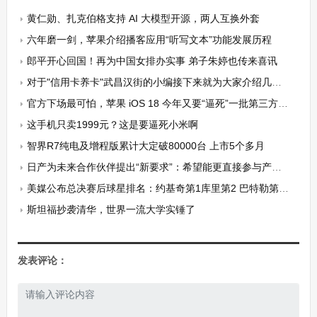
黄仁勋、扎克伯格支持 AI 大模型开源，两人互换外套
六年磨一剑，苹果介绍播客应用“听写文本”功能发展历程
郎平开心回国！再为中国女排办实事 弟子朱婷也传来喜讯
对于"信用卡养卡"武昌汉街的小编接下来就为大家介绍几招小技巧。
官方下场最可怕，苹果 iOS 18 今年又要“逼死”一批第三方应用
这手机只卖1999元？这是要逼死小米啊
智界R7纯电及增程版累计大定破80000台 上市5个多月
日产为未来合作伙伴提出“新要求”：希望能更直接参与产品研发
美媒公布总决赛后球星排名：约基奇第1库里第2 巴特勒第9詹姆斯第12
斯坦福抄袭清华，世界一流大学实锤了
发表评论：