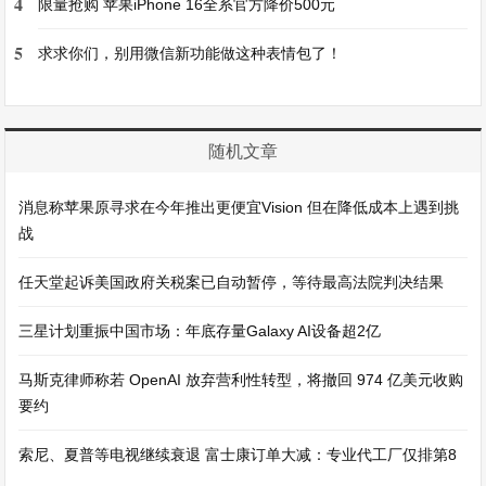
4
限量抢购 苹果iPhone 16全系官方降价500元
5
求求你们，别用微信新功能做这种表情包了！
随机文章
消息称苹果原寻求在今年推出更便宜Vision 但在降低成本上遇到挑
战
任天堂起诉美国政府关税案已自动暂停，等待最高法院判决结果
三星计划重振中国市场：年底存量Galaxy AI设备超2亿
马斯克律师称若 OpenAI 放弃营利性转型，将撤回 974 亿美元收购
要约
索尼、夏普等电视继续衰退 富士康订单大减：专业代工厂仅排第8