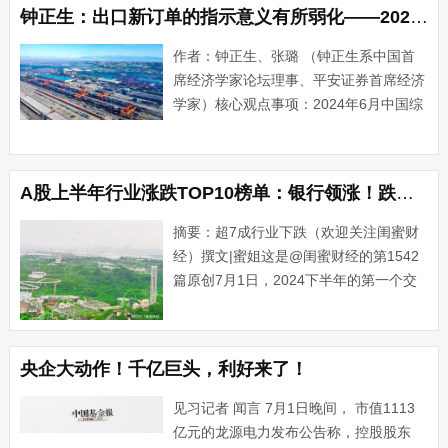
增速时，人们多将目光投向制造业而非服
钟正生：出口新订单的指示意义有所弱化——2024年6月PMI数据解读
务业。“产业空心化”、“鲍···...
作者：钟正生、张璐 （钟正生系中国首
席经济学家论坛理事、平安证券首席经济
学家）核心观点事项：2024年6月中国综
合PMI产出指数为50.5%，较上月下降0.5
个百分点。1. 制造业景气度仍然较高，但
服务业和建筑业景气回落。6月制造业、
A股上半年行业涨跌TOP10榜单：银行领涨！跌得最惨的不是房地产
服务业···...
摘要：超7成行业下跌（欢迎关注闺蜜财
经）撰文|蜜姐这是@闺蜜财经的第1542
篇原创7月1日，2024下半年的第一个交
易日，A股难得迎来了开门红。要说保
持“年轻态”、“少年感”，A股算是掌握了不
老秘诀。2007年2月16日，A股首次突破
央企大动作！千亿巨头，利好来了！
300···...
见习记者 闻言 7月1日晚间， 市值1113
亿元的龙源电力发布公告称，控股股东