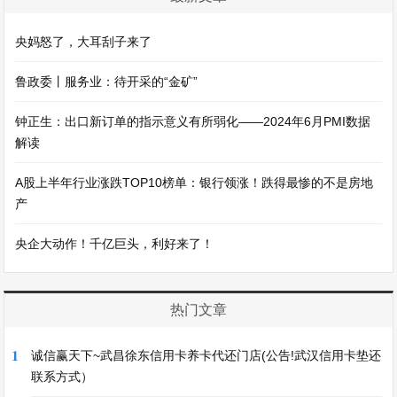
央妈怒了，大耳刮子来了
鲁政委丨服务业：待开采的“金矿”
钟正生：出口新订单的指示意义有所弱化——2024年6月PMI数据
解读
A股上半年行业涨跌TOP10榜单：银行领涨！跌得最惨的不是房地
产
央企大动作！千亿巨头，利好来了！
热门文章
1
诚信赢天下~武昌徐东信用卡养卡代还门店(公告!武汉信用卡垫还
联系方式）