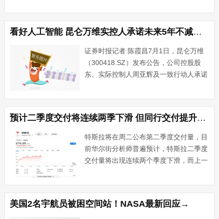
资者关注推动上半年股市上涨的人工智能
热潮能否延续下去。本周市场将迎来美联
储会议纪要与6月非农就业报告。英伟达
看好人工智能 昆仑万维实控人承诺未来5年不减持并增持公司股份
股价一度下跌，随后转涨···...
证券时报记者 陈霞昌7月1日，昆仑万维
（300418.SZ）发布公告，公司控股股
东、实际控制人周亚辉及一致行动人承诺
未来5年内不减持公司股票。此外，周亚
辉还将5年收到的分红用于增持公司股
份。实控人承诺不减持并增持公司股份公
预计二季度交付将连续两季下滑 但同行交付提升带动 特斯拉一度涨近7%
告显示，周亚辉及“···...
特斯拉将在周二公布第二季度交付量，目
前华尔街分析师普遍预计，特斯拉二季度
交付量将出现连续两个季度下滑，而上一
次出现这种情况已经是2012年该公司正
逐步淘汰其第一款车型Roadster之时。不
过，受理想、蔚来股价上涨带动，特斯拉
美国2名宇航员被困空间站！NASA最新回应→
股价周一一度涨···...