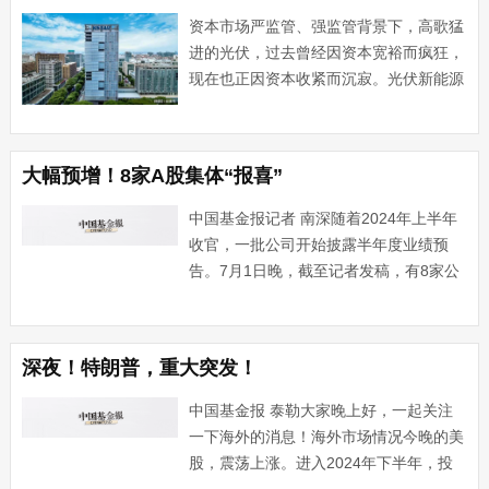
资本市场严监管、强监管背景下，高歌猛
进的光伏，过去曾经因资本宽裕而疯狂，
现在也正因资本收紧而沉寂。光伏新能源
企业们，无论是排队闯关IPO的，还是发
定增、可转债再融资的，都已经切身感受
到监管层的决心——不管过没过会、拿到
大幅预增！8家A股集体“报喜”
没拿到批文，如果自身有···...
中国基金报记者 南深随着2024年上半年
收官，一批公司开始披露半年度业绩预
告。7月1日晚，截至记者发稿，有8家公
司预告业绩，包括耐普矿机、浙江仙通、
林州重机、保龄宝、三花智控、心脉医
疗、托邦股份、上海沿浦等。整体看，8
深夜！特朗普，重大突发！
家公司业绩均大幅预增，···...
中国基金报 泰勒大家晚上好，一起关注
一下海外的消息！海外市场情况今晚的美
股，震荡上涨。进入2024年下半年，投