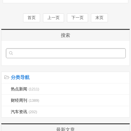
近日上线短信免打扰服务，该功能可实现
指定号码短信拒收、分行业屏蔽营销短
信。在业内专家看来，运营···...
首页
上一页
下一页
末页
搜索
分类导航
热点新闻
(1211)
财经周刊
(1389)
汽车资讯
(202)
最新文章