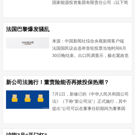
国家能源投资集团有限责任公司（以下简
称国家能源集团）拟启动向公司注入部分
新能源资产的工作，预计新能源装机规模
约400万千瓦。 国家能源集团系中央骨干
法国巴黎爆发骚乱
能源企业，···...
来源：中国新闻社综合央视新闻客户端
法国国民议会选举首轮投票当地时间6月
30日晚结束。出口民调显示，极右翼政党
国民联盟的得票率领跑。据法国媒体报
道，出于对这一选举结果的不满，大批示
威者当晚聚集在巴黎的共和国广场燃放烟
新公司法施行！董责险能否再掀投保热潮？
花并高喊口号，抗议在首轮···...
7月1日，新修订的《中华人民共和国公司
法》（下称“新公司法”）正式施行，其中
提出“公司可以在董事任职期间为董事因
执行公司职务承担的赔偿责任投保责任保
险”，这也是首次通过立法形式确立了董
事责任保险（下称“董责险”）制度。说起