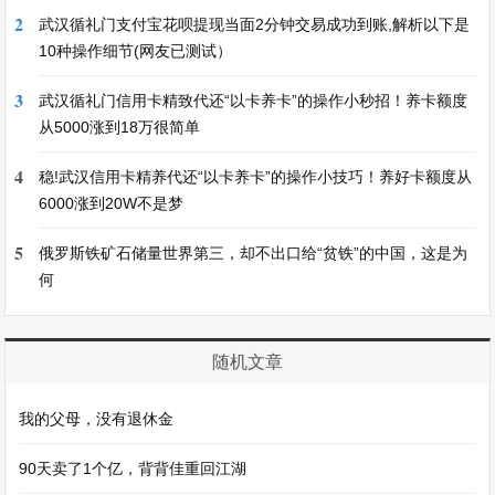
2
武汉循礼门支付宝花呗提现当面2分钟交易成功到账,解析以下是
10种操作细节(网友已测试）
3
武汉循礼门信用卡精致代还“以卡养卡”的操作小秒招！养卡额度
从5000涨到18万很简单
4
稳!武汉信用卡精养代还“以卡养卡”的操作小技巧！养好卡额度从
6000涨到20W不是梦
5
俄罗斯铁矿石储量世界第三，却不出口给“贫铁”的中国，这是为
何
随机文章
我的父母，没有退休金
90天卖了1个亿，背背佳重回江湖