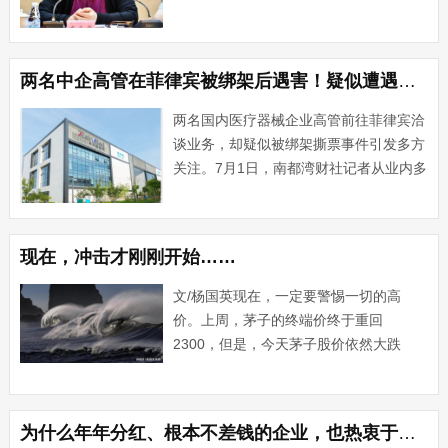
30日深夜，沙钢集团发布讣告称，沙钢集
团董事局主席沈文荣因病医治无效，于
2024年6月30日凌晨2时10分逝世，享年
两名中企高管在菲律宾被绑架后遇害！疑似遭遇连环套
78岁···...
两名国内医疗器械企业高管前往菲律宾洽
谈业务，却疑似被绑架撕票事件引发多方
关注。7月1日，南都湾财社记者从业内多
方核实并了解到，其中一名遇害者夏某
某，为港股上市公司润迈德医疗有限公司
（港股代码：HK02297）的国际营销总
现在，冲击才刚刚开始……
监。另一名遇害者孙某···...
文/杨国英现在，一定要警惕一切的高
价。上周，茅子的终端价终于重回
2300，但是，今天茅子股价依然大跌
（在市场普涨之下，依然大跌1.84%），
这充分说明现在的资本市场不认为茅子终
端价格。其实，现在的茅子下跌，这才刚
为什么年年分红、根本不差钱的企业，也热衷于再融资了？
刚开始，不仅茅子，一切具有金···...