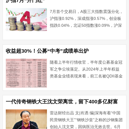
沪指7月“开门红”
董责险在国内的“破···...
7月首个交易日，A股三大指数震荡分化，
沪指涨0.92%，深成指涨0.57%，创业板
指跌0.04%，北证50指数涨0.09%，沪深
京三市成交额逾6600亿元。两市近3600
只个股上涨。盘面上，稀土永磁板块全天
领涨，中科磁业、达刚控股、华宏科技
收益超30%！公募“中考”成绩单出炉
···...
随着上半年行情收官，半年度公募基金冠
军之争尘埃落定。从2024年上半年权益
类基金业绩表现来看，前三名被QDII基金
包揽。景顺长城纳斯达克科技市值加权
ETF以33.71%的收益，成为权益类基金
上半年冠军基。与此同时，也有基金没有
一代传奇钢铁大王沈文荣离世，留下400多亿财富
踩准市场的节奏···...
雷达财经出品 文|肖洒 编|深海有着“中国
民营钢铁大王”“钢铁沙皇”之称的沙钢集团
创始人沈文荣，因病医治无效去世。6月