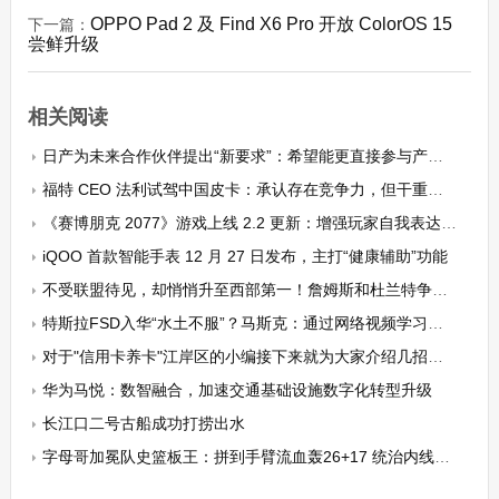
OPPO Pad 2 及 Find X6 Pro 开放 ColorOS 15
下一篇：
尝鲜升级
相关阅读
日产为未来合作伙伴提出“新要求”：希望能更直接参与产品研发
福特 CEO 法利试驾中国皮卡：承认存在竞争力，但干重活能力有待加强
《赛博朋克 2077》游戏上线 2.2 更新：增强玩家自我表达、重做照片模式等
iQOO 首款智能手表 12 月 27 日发布，主打“健康辅助”功能
不受联盟待见，却悄悄升至西部第一！詹姆斯和杜兰特争冠都变难了
特斯拉FSD入华“水土不服”？马斯克：通过网络视频学习中国路况
对于"信用卡养卡"江岸区的小编接下来就为大家介绍几招小技巧。
华为马悦：数智融合，加速交通基础设施数字化转型升级
长江口二号古船成功打捞出水
字母哥加冕队史篮板王：拼到手臂流血轰26+17 统治内线授课申京