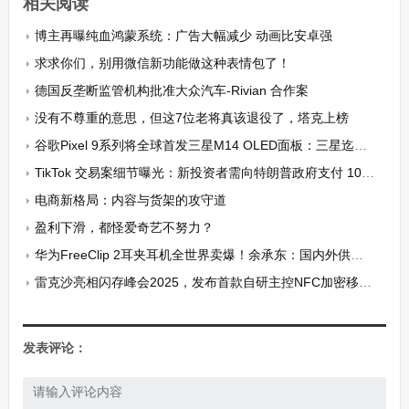
相关阅读
博主再曝纯血鸿蒙系统：广告大幅减少 动画比安卓强
求求你们，别用微信新功能做这种表情包了！
德国反垄断监管机构批准大众汽车-Rivian 合作案
没有不尊重的意思，但这7位老将真该退役了，塔克上榜
谷歌Pixel 9系列将全球首发三星M14 OLED面板：三星迄今为止最好显示屏
TikTok 交易案细节曝光：新投资者需向特朗普政府支付 100 亿美元“中介费”
电商新格局：内容与货架的攻守道
盈利下滑，都怪爱奇艺不努力？
华为FreeClip 2耳夹耳机全世界卖爆！余承东：国内外供不应求 很多厂家想拷贝
雷克沙亮相闪存峰会2025，发布首款自研主控NFC加密移动固态硬盘
发表评论：