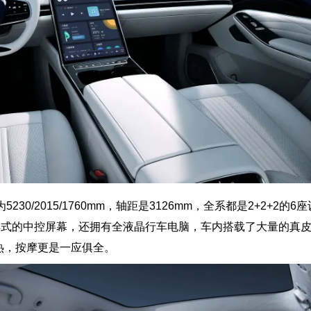
30/2015/1760mm，轴距是3126mm，全系都是2+2+2的
斜样式的中控屏幕，还拥有全液晶行车电脑，车内搭载了大量的真
热，按摩更是一应俱全。