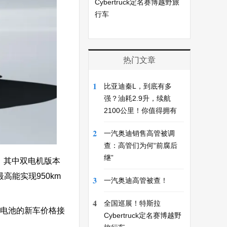
Cybertruck定名赛博越野旅
行车
热门文章
1
比亚迪秦L，到底有多
强？油耗2.9升，续航
2100公里！你值得拥有
2
一汽奥迪销售高管被调
查：高管们为何“前腐后
继”
，其中双电机版本
高能实现950km
3
一汽奥迪高管被查！
4
全国巡展！特斯拉
款电池的新车价格接
Cybertruck定名赛博越野