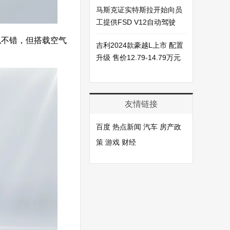
马斯克证实特斯拉开始向员
工提供FSD V12自动驾驶
似不错，但搭载空气
吉利2024款豪越L上市 配置
升级 售价12.79-14.79万元
友情链接
百度
热点新闻
汽车
房产政
策
游戏
财经