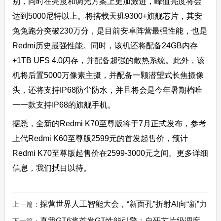
别，同时在亮度和调光方案上更加激进，峰值亮度将会
达到5000尼特以上。将搭载天玑9300+旗舰芯片，其安
兔兔跑分突破230万分，是目前安卓阵营最强性能，也是
Redmi历史最强性能。同时，该机还将配备24GB内存
+1TB UFS 4.0闪存，并配备超强的散热系统。此外，该
机将后置5000万像素主摄，并配备一颗潜望式长焦摄像
头，还将支持IP68防尘防水，并且将会是今年暑期档唯
一一款支持IP68的旗舰手机。
据悉，全新的Redmi K70至尊版将于7月正式发布，参考
上代Redmi K60至尊版2599元的首发起售价，预计
Redmi K70至尊版起售价在2599-3000元之间。更多详细
信息，我们拭目以待。
探营世界人工智能大会，“新面孔”折射AI向“新”力
上一篇：
真我GT6将首发GT性能引擎：自研芯片级调度