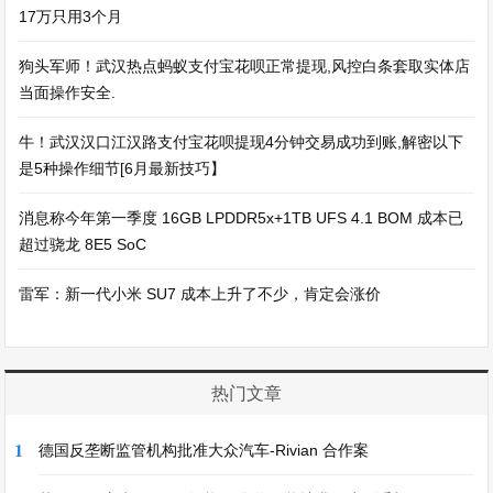
17万只用3个月
狗头军师！武汉热点蚂蚁支付宝花呗正常提现,风控白条套取实体店
当面操作安全.
牛！武汉汉口江汉路支付宝花呗提现4分钟交易成功到账,解密以下
是5种操作细节[6月最新技巧】
消息称今年第一季度 16GB LPDDR5x+1TB UFS 4.1 BOM 成本已
超过骁龙 8E5 SoC
雷军：新一代小米 SU7 成本上升了不少，肯定会涨价
热门文章
1
德国反垄断监管机构批准大众汽车-Rivian 合作案