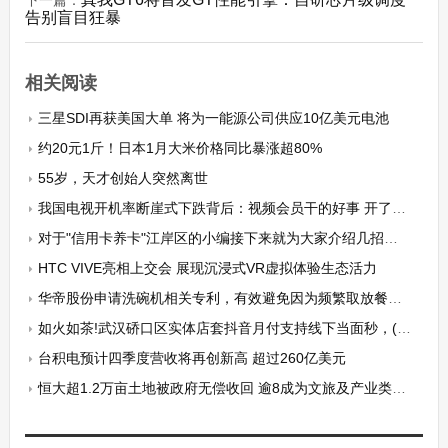
下一篇：
告别盲目狂暴
相关阅读
三星SDI再获美国大单 将为一能源公司供应10亿美元电池
约20元1斤！日本1月大米价格同比暴涨超80%
55岁，天才创始人突然离世
我国电视开机率断崖式下跌背后：视频会员干的好事 开了VIP还要SVIP被吐槽
对于"信用卡养卡"江岸区的小编接下来就为大家介绍几招小技巧。
HTC VIVE亮相上交会 展现沉浸式VR虚拟体验生态活力
华帝股份申请洗碗机相关专利，有效避免因为频繁取放餐具造成腰部的疲劳或损伤
如火如茶!武汉硚口区实体店套抖音月付支持线下当面秒，(2024新手必须知道的方法)
台积电预计四季度营收将再创新高 超过260亿美元
恒大超1.2万亩土地被政府无偿收回 逾8成为文旅及产业类用地