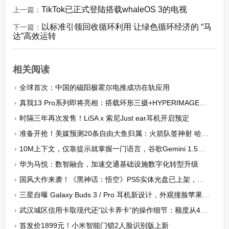
TikTok已正式登陆搭载whaleOS 3的电视
上一篇：
以标准引领回收循环利用 让绿色循环经济的 “马
下一篇：
达”高效运转
相关阅读
全球首次：中国的磁阳极霍尔电推成功在轨应用
真我13 Pro系列即将亮相：搭载环形三摄+HYPERIMAGE+影像
时隔三年再次发售！LiSA x 索尼Just ear耳机开启预定
准备开抢！美媒预测20条自由大鱼归属：火箭队签神射 哈登留快船
10M上下文，仅靠提示就掌握一门语言，谷歌Gemini 1.5被OpenAI抢头条真冤
华为马悦：数智融合，加速交通基础设施数字化转型升级
国风大作来袭！《黑神话：悟空》PS5实体光盘已上架，售价约462元
三星自曝 Galaxy Buds 3 / Pro 耳机新设计，外观撞脸苹果 AirPods
武汉城区信用卡取现代还“以卡养卡”的操作细节：额度从4000涨到17万只用3个月
首发价1899元！小米智能门锁2人脸识别版上新