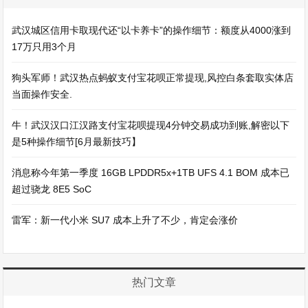
武汉城区信用卡取现代还“以卡养卡”的操作细节：额度从4000涨到
17万只用3个月
狗头军师！武汉热点蚂蚁支付宝花呗正常提现,风控白条套取实体店
当面操作安全.
牛！武汉汉口江汉路支付宝花呗提现4分钟交易成功到账,解密以下
是5种操作细节[6月最新技巧】
消息称今年第一季度 16GB LPDDR5x+1TB UFS 4.1 BOM 成本已
超过骁龙 8E5 SoC
雷军：新一代小米 SU7 成本上升了不少，肯定会涨价
热门文章