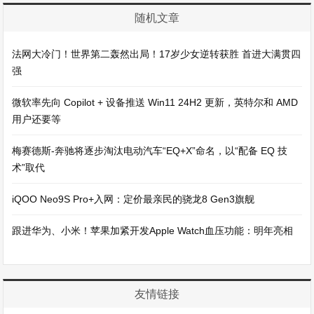
随机文章
法网大冷门！世界第二轰然出局！17岁少女逆转获胜 首进大满贯四
强
微软率先向 Copilot + 设备推送 Win11 24H2 更新，英特尔和 AMD
用户还要等
梅赛德斯-奔驰将逐步淘汰电动汽车“EQ+X”命名，以“配备 EQ 技
术”取代
iQOO Neo9S Pro+入网：定价最亲民的骁龙8 Gen3旗舰
跟进华为、小米！苹果加紧开发Apple Watch血压功能：明年亮相
友情链接