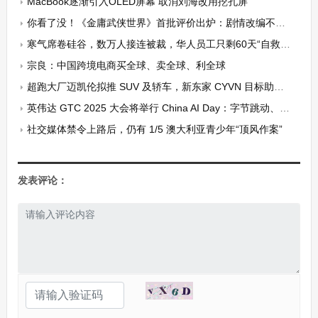
MacBook逐渐引入OLED屏幕 取消刘海改用挖孔屏
你看了没！《金庸武侠世界》首批评价出炉：剧情改编不合理
寒气席卷硅谷，数万人接连被裁，华人员工只剩60天“自救”？
宗良：中国跨境电商买全球、卖全球、利全球
超跑大厂迈凯伦拟推 SUV 及轿车，新东家 CYVN 目标助其摆脱困境
英伟达 GTC 2025 大会将举行 China AI Day：字节跳动、阿里云、百度、京东、美团等企业参加
社交媒体禁令上路后，仍有 1/5 澳大利亚青少年“顶风作案”
发表评论：