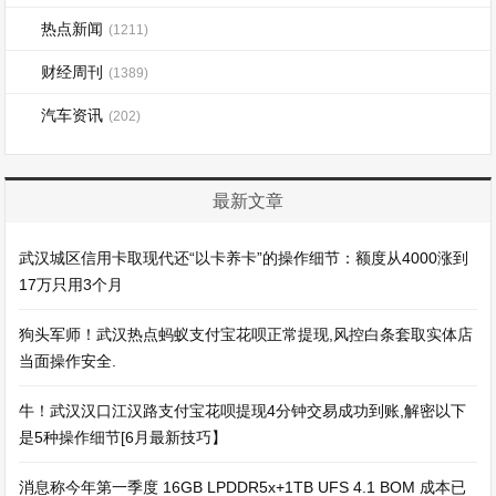
热点新闻
(1211)
财经周刊
(1389)
汽车资讯
(202)
最新文章
武汉城区信用卡取现代还“以卡养卡”的操作细节：额度从4000涨到
17万只用3个月
狗头军师！武汉热点蚂蚁支付宝花呗正常提现,风控白条套取实体店
当面操作安全.
牛！武汉汉口江汉路支付宝花呗提现4分钟交易成功到账,解密以下
是5种操作细节[6月最新技巧】
消息称今年第一季度 16GB LPDDR5x+1TB UFS 4.1 BOM 成本已