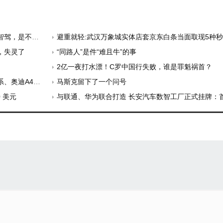
，是不合适的
避重就轻:武汉万象城实体店套京东白条当面取现5种秒到账的
，失灵了
“同路人”是件“难且牛”的事
2亿一夜打水漂！C罗中国行失败，谁是罪魁祸首？
A4L不香了
马斯克留下了一个问号
0 美元
与联通、华为联合打造 长安汽车数智工厂正式挂牌：