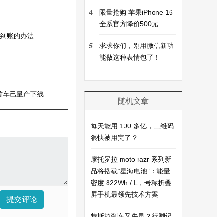
4
限量抢购 苹果iPhone 16
全系官方降价500元
办法记得收藏！
5
求求你们，别用微信新功
能做这种表情包了！
首车已量产下线
随机文章
每天能用 100 多亿，二维码
很快被用完了？
摩托罗拉 moto razr 系列新
品将搭载“星海电池”：能量
密度 822Wh / L，号称折叠
屏手机最领先技术方案
提交评论
特斯拉刹车又失灵？行脚记