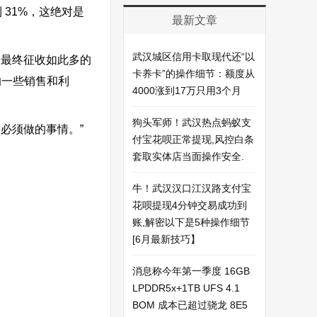
 31%，这绝对是
最新文章
武汉城区信用卡取现代还“以
望最终征收如此多的
卡养卡”的操作细节：额度从
响一些
销售和利
4000涨到17万只用3个月
狗头军师！武汉热点蚂蚁支
必须做的事情。”
付宝花呗正常提现,风控白条
套取实体店当面操作安全.
牛！武汉汉口江汉路支付宝
花呗提现4分钟交易成功到
账,解密以下是5种操作细节
[6月最新技巧】
消息称今年第一季度 16GB
LPDDR5x+1TB UFS 4.1
BOM 成本已超过骁龙 8E5