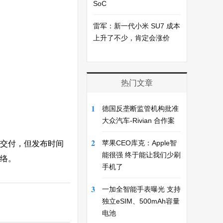
SoC
雷军：新一代小米 SU7 成本
上升了不少，肯定会涨价
热门文章
1
德国反垄断监管机构批准
大众汽车-Rivian 合作案
2
苹果CEO库克：Apple智
交付，但发布时间
能很强 终于能让我们少刷
网络。
手机了
3
一加全智能手表曝光 支持
独立eSIM、500mAh容量
电池