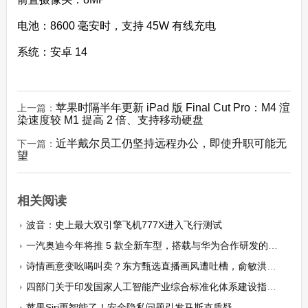
电池
：8600 毫安时，支持 45W 有线充电
系统
：安卓 14
苹果时隔半年更新 iPad 版 Final Cut Pro：M4 渲
上一篇：
染速度较 M1 提高 2 倍、支持移动硬盘
近半戴尔员工仍坚持远程办公，即使升职可能无
下一篇：
望
相关阅读
波音：史上最大双引擎飞机777X进入飞行测试
一汽奥迪今年将推 5 款全新车型，搭载与华为合作研发的高阶智驾
诗情画意变吆喝叫卖？东方甄选直播画风遭吐槽，俞敏洪都称“乱七八糟”
四部门关于印发国家人工智能产业综合标准化体系建设指南（2024版）的通知
苹果Siri更智能了！安全隐私问题引发马斯克质疑