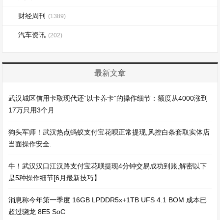
财经周刊
(1389)
汽车资讯
(202)
最新文章
武汉城区信用卡取现代还“以卡养卡”的操作细节：额度从4000涨到
17万只用3个月
狗头军师！武汉热点蚂蚁支付宝花呗正常提现,风控白条套取实体店
当面操作安全.
牛！武汉汉口江汉路支付宝花呗提现4分钟交易成功到账,解密以下
是5种操作细节[6月最新技巧】
消息称今年第一季度 16GB LPDDR5x+1TB UFS 4.1 BOM 成本已
超过骁龙 8E5 SoC