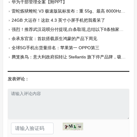
华为干部管理全案【附PPT】
雷蛇炼狱蝰蛇 V3 极速版鼠标发布：重 55g、最高 8000Hz 轮询率，售价 799 元
24GB 大运存！这款 4.3 英寸小屏手机把我看呆了
强烈！推荐武汉花呗分付提现,白条取现,总结以下8条独家秘笈(多人已当面成功提现）
余承东官宣：首款搭载原生鸿蒙的产品下周见
全球5G手机出货量排名：苹果第一 OPPO第三
腾笼换鸟：意大利政府拟转让 Stellantis 旗下停产品牌，吸引中国车企赴当地建厂
发表评论：