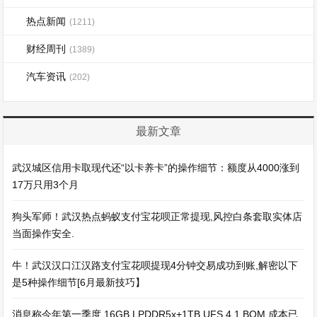
热点新闻
(1211)
财经周刊
(1389)
汽车资讯
(202)
最新文章
武汉城区信用卡取现代还“以卡养卡”的操作细节：额度从4000涨到
17万只用3个月
狗头军师！武汉热点蚂蚁支付宝花呗正常提现,风控白条套取实体店
当面操作安全.
牛！武汉汉口江汉路支付宝花呗提现4分钟交易成功到账,解密以下
是5种操作细节[6月最新技巧】
消息称今年第一季度 16GB LPDDR5x+1TB UFS 4.1 BOM 成本已