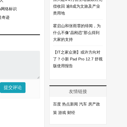
万人
偿收回 逾8成为文旅及产业
A网络标识
类用地
造奇迹
霍启山和张雨霏的绯闻，为
什么不像“晶刚恋”那么得到
大家的支持
【IT之家众测】或许方向对
了？小新 Pad Pro 12.7 舒视
版使用报告
提交评论
友情链接
百度
热点新闻
汽车
房产政
策
游戏
财经