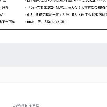
体验
国补价格太香 8大类家电销售超2000亿 惠及近3000
不好办
华为宣布参加2024 MWC上海大会！官方首次公布5G
mAh
6-5！斯诺克精彩一夜：两场1-5大逆转 丁俊晖带病创
方法值得收藏
55岁，天才创始人突然离世
未查询到任何数据！