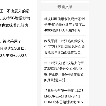
最新文章
认证，不出意外的话
台，支持5G增强移动
武汉城区信用卡取现代还“以
卡养卡”的操作细节：额度从
，这也意味着此前为
4000涨到17万只用3个月
狗头军师！武汉热点蚂蚁支
台，首次采用了
付宝花呗正常提现,风控白条
率达3.3GHz，
套取实体店当面操作安全.
0万主摄+5000万
。
牛！武汉汉口江汉路支付宝
花呗提现4分钟交易成功到
账,解密以下是5种操作细节
[6月最新技巧】
消息称今年第一季度 16GB
LPDDR5x+1TB UFS 4.1
BOM 成本已超过骁龙 8E5