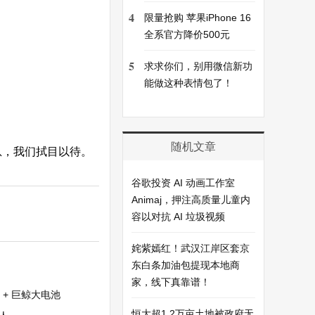
4
限量抢购 苹果iPhone 16
全系官方降价500元
5
求求你们，别用微信新功
能做这种表情包了！
随机文章
信息，我们拭目以待。
谷歌投资 AI 动画工作室
Animaj，押注高质量儿童内
容以对抗 AI 垃圾视频
姹紫嫣红！武汉江岸区套京
东白条加油包提现本地商
家，线下真靠谱！
 + 巨鲸大电池
恒大超1.2万亩土地被政府无