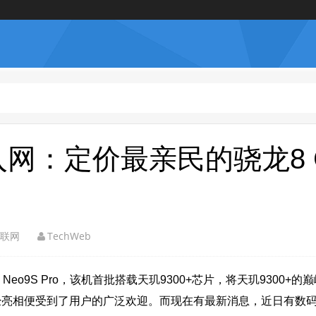
ro+入网：定价最亲民的骁龙8 
联网
TechWeb
O Neo9S Pro，该机首批搭载天玑9300+芯片，将天玑9300
经亮相便受到了用户的广泛欢迎。而现在有最新消息，近日有数