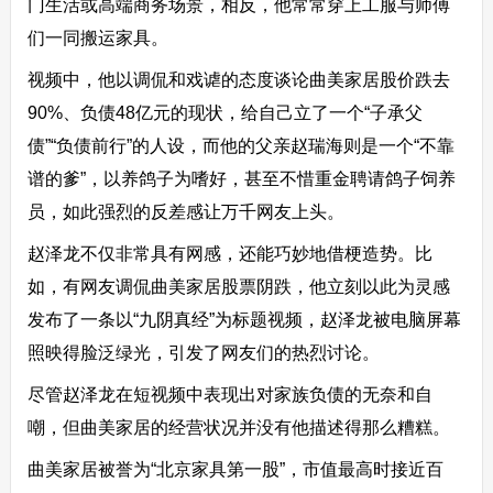
门生活或高端商务场景，相反，他常常穿上工服与师傅
们一同搬运家具。
视频中，他以调侃和戏谑的态度谈论曲美家居股价跌去
90%、负债48亿元的现状，给自己立了一个“子承父
债”“负债前行”的人设，而他的父亲赵瑞海则是一个“不靠
谱的爹”，以养鸽子为嗜好，甚至不惜重金聘请鸽子饲养
员，如此强烈的反差感让万千网友上头。
赵泽龙不仅非常具有网感，还能巧妙地借梗造势。比
如，有网友调侃曲美家居股票阴跌，他立刻以此为灵感
发布了一条以“九阴真经”为标题视频，赵泽龙被电脑屏幕
照映得脸泛绿光，引发了网友们的热烈讨论。
尽管赵泽龙在短视频中表现出对家族负债的无奈和自
嘲，但曲美家居的经营状况并没有他描述得那么糟糕。
曲美家居被誉为“北京家具第一股”，市值最高时接近百