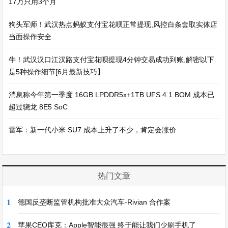
17万只用3个月
狗头军师！武汉热点蚂蚁支付宝花呗正常提现,风控白条套取实体店
当面操作安全.
牛！武汉汉口江汉路支付宝花呗提现4分钟交易成功到账,解密以下
是5种操作细节[6月最新技巧】
消息称今年第一季度 16GB LPDDR5x+1TB UFS 4.1 BOM 成本已
超过骁龙 8E5 SoC
雷军：新一代小米 SU7 成本上升了不少，肯定会涨价
热门文章
1
德国反垄断监管机构批准大众汽车-Rivian 合作案
2
苹果CEO库克：Apple智能很强 终于能让我们少刷手机了