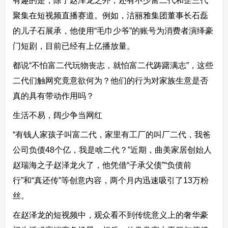
有趣的是，除了赵泽龙之外，还有不少富二代和企三代
聚集在短视频直播赛道。例如，洁丽雅集团董事长石磊
的儿子石展承，他使用“毛巾少爷”的账号为消费者演绎豪
门短剧，目前已经有上亿播放量。
都说“不怕富二代玩物丧志，就怕富二代踌躇满志”，这些
二代们触网究竟意欲何为？他们的行为对家族生意是否
真的具有带动作用吗？
生活不易，阔少争当网红
“有钱人家孩子叫富二代，家里有工厂的叫厂二代，我爸
公司负债48个亿，我是啥二代？”近期，曲美家居创始人
赵瑞海之子赵泽龙火了，他凭借“子承父债”“负债前
行”和“真还传”等创意内容，两个月内迅速吸引了13万粉
丝。
在赵泽龙的短视频中，观众看不到传统意义上的奢华豪