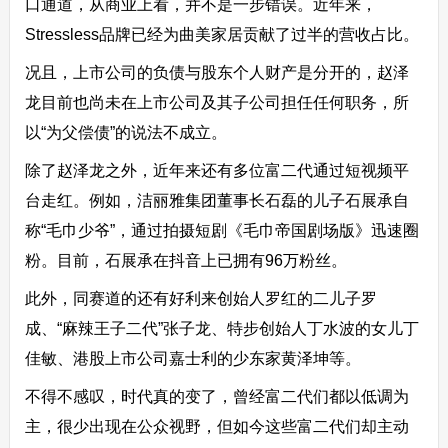
口通道，从商业上看，并不是一步错误。近年来，
Stressless品牌已经为曲美家居贡献了过半的营收占比。
况且，上市公司的负债与股东个人财产是分开的，赵泽
龙目前也尚未在上市公司及其子公司担任任何职务，所
以“为父偿债”的说法不成立。
除了赵泽龙之外，近年来还有多位富二代通过短视频平
台走红。例如，洁丽雅集团董事长石磊的儿子石展承自
称“毛巾少爷”，通过拍摄短剧《毛巾帝国剧场版》迅速圈
粉。目前，石展承在抖音上已拥有96万粉丝。
此外，同赛道的还有好利来创始人罗红的二儿子罗
成、“麻辣王子二代”张子龙、特步创始人丁水波的女儿丁
佳敏、港股上市公司嘉士利的少东家黄泽坤等。
不得不感叹，时代真的变了，曾经富二代们都以低调为
主，很少出现在公众视野，但如今这些富二代们却主动