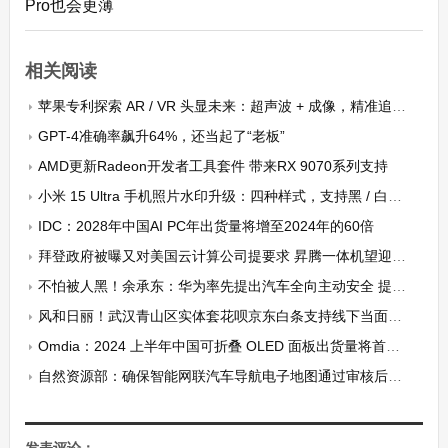
Pro也会更薄
相关阅读
苹果专利探索 AR / VR 头显未来：超声波 + 成像，精准追踪视线
GPT-4准确率飙升64%，还当起了“老板”
AMD更新Radeon开发者工具套件 带来RX 9070系列支持
小米 15 Ultra 手机照片水印升级：四种样式，支持黑 / 白背景色自定义
IDC：2028年中国AI PC年出货量将增至2024年的60倍
拜登政府被曝又对美国云计算公司提要求 昇腾一体机望迎来发展机遇
不怕被人黑！余承东：华为率先提出汽车全向主动安全 提高行业AEB标准
风和日丽！武汉青山区实体套花呗京东白条支持线下当面秒，(一手商家无中介收费)
Omdia：2024 上半年中国可折叠 OLED 面板出货量将首次超越韩国三星
自然资源部：确保智能网联汽车导航电子地图通过审核后才能提供使用