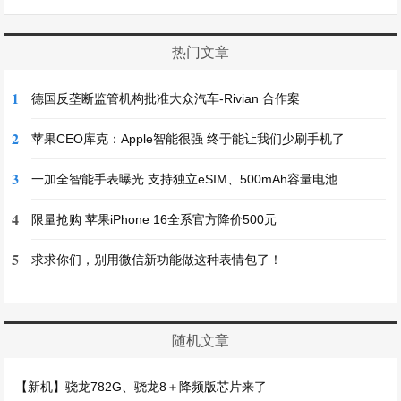
热门文章
1
德国反垄断监管机构批准大众汽车-Rivian 合作案
2
苹果CEO库克：Apple智能很强 终于能让我们少刷手机了
3
一加全智能手表曝光 支持独立eSIM、500mAh容量电池
4
限量抢购 苹果iPhone 16全系官方降价500元
5
求求你们，别用微信新功能做这种表情包了！
随机文章
【新机】骁龙782G、骁龙8＋降频版芯片来了