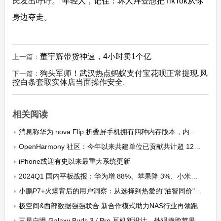
民发出呼吁。“年轻人，记住：坏人拜登想把TikTok从你
身边夺走。
董宇辉带货神速，4小时卖1个亿
上一篇：
狗头军师！武汉热点蚂蚁支付宝花呗正常提现,风
下一篇：
控白条套取实体店当面操作安全.
相关阅读
消息称华为 nova Flip 折叠屏手机拥有四种内存版本，内置 66W 全能充
OpenHarmony 社区：今年以来共建单位已贡献共计超 123 万行代码
iPhone或迎有史以来最重大系统更新
2024Q1 国内平板战报：华为增 88%、苹果降 3%、小米增 35%、荣耀降 7%、联想持平
小鹏P7+火爆背后的用户洞察：从选择到热爱的"油智同价"密码
极空间&西部数据强强联合 新合作模式助力NAS行业再领跑
三星自曝 Galaxy Buds 3 / Pro 耳机新设计，外观撞脸苹果 AirPods