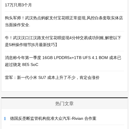
17万只用3个月
狗头军师！武汉热点蚂蚁支付宝花呗正常提现,风控白条套取实体店
当面操作安全.
牛！武汉汉口江汉路支付宝花呗提现4分钟交易成功到账,解密以下
是5种操作细节[6月最新技巧】
消息称今年第一季度 16GB LPDDR5x+1TB UFS 4.1 BOM 成本已
超过骁龙 8E5 SoC
雷军：新一代小米 SU7 成本上升了不少，肯定会涨价
热门文章
1
德国反垄断监管机构批准大众汽车-Rivian 合作案