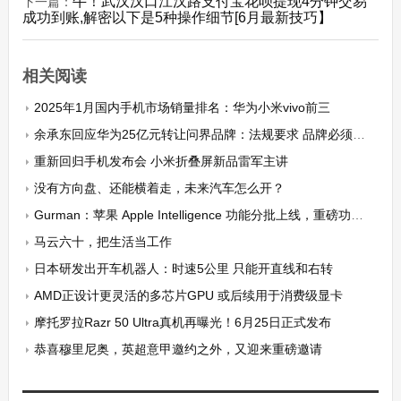
牛！武汉汉口江汉路支付宝花呗提现4分钟交易
下一篇：
成功到账,解密以下是5种操作细节[6月最新技巧】
相关阅读
2025年1月国内手机市场销量排名：华为小米vivo前三
余承东回应华为25亿元转让问界品牌：法规要求 品牌必须生产商所有
重新回归手机发布会 小米折叠屏新品雷军主讲
没有方向盘、还能横着走，未来汽车怎么开？
Gurman：苹果 Apple Intelligence 功能分批上线，重磅功能要等到明年
马云六十，把生活当工作
日本研发出开车机器人：时速5公里 只能开直线和右转
AMD正设计更灵活的多芯片GPU 或后续用于消费级显卡
摩托罗拉Razr 50 Ultra真机再曝光！6月25日正式发布
恭喜穆里尼奥，英超意甲邀约之外，又迎来重磅邀请