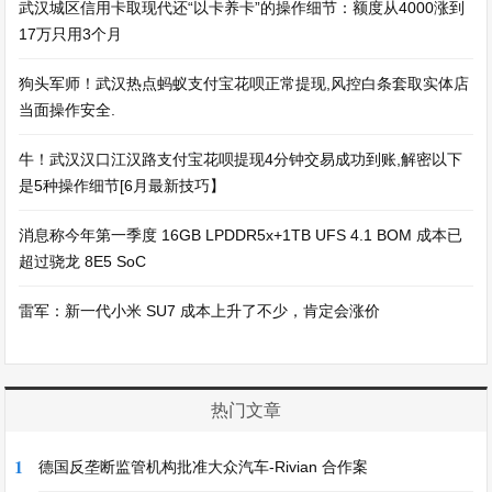
武汉城区信用卡取现代还“以卡养卡”的操作细节：额度从4000涨到
17万只用3个月
狗头军师！武汉热点蚂蚁支付宝花呗正常提现,风控白条套取实体店
当面操作安全.
牛！武汉汉口江汉路支付宝花呗提现4分钟交易成功到账,解密以下
是5种操作细节[6月最新技巧】
消息称今年第一季度 16GB LPDDR5x+1TB UFS 4.1 BOM 成本已
超过骁龙 8E5 SoC
雷军：新一代小米 SU7 成本上升了不少，肯定会涨价
热门文章
1
德国反垄断监管机构批准大众汽车-Rivian 合作案