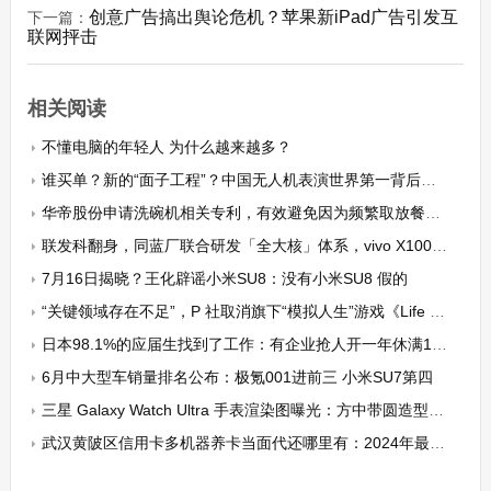
创意广告搞出舆论危机？苹果新iPad广告引发互
下一篇：
联网抨击
相关阅读
不懂电脑的年轻人 为什么越来越多？
谁买单？新的“面子工程”？中国无人机表演世界第一背后存在不少争议
华帝股份申请洗碗机相关专利，有效避免因为频繁取放餐具造成腰部的疲劳或损伤
联发科翻身，同蓝厂联合研发「全大核」体系，vivo X100稳了
7月16日揭晓？王化辟谣小米SU8：没有小米SU8 假的
“关键领域存在不足”，P 社取消旗下“模拟人生”游戏《Life by You》发行计划
日本98.1%的应届生找到了工作：有企业抢人开一年休满129天条件
6月中大型车销量排名公布：极氪001进前三 小米SU7第四
三星 Galaxy Watch Ultra 手表渲染图曝光：方中带圆造型，灰银两色
武汉黄陂区信用卡多机器养卡当面代还哪里有：2024年最新提现地址及注意事项