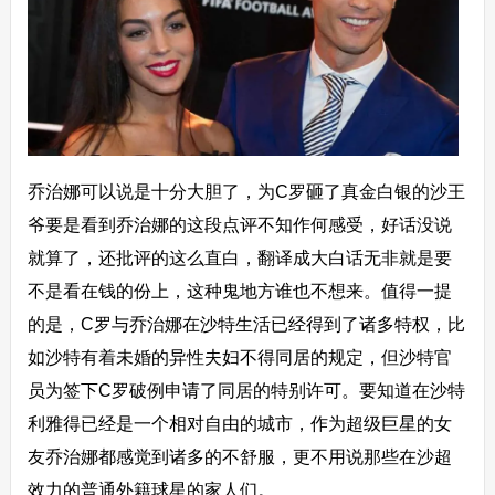
乔治娜可以说是十分大胆了，为C罗砸了真金白银的沙王
爷要是看到乔治娜的这段点评不知作何感受，好话没说
就算了，还批评的这么直白，翻译成大白话无非就是要
不是看在钱的份上，这种鬼地方谁也不想来。值得一提
的是，C罗与乔治娜在沙特生活已经得到了诸多特权，比
如沙特有着未婚的异性夫妇不得同居的规定，但沙特官
员为签下C罗破例申请了同居的特别许可。要知道在沙特
利雅得已经是一个相对自由的城市，作为超级巨星的女
友乔治娜都感觉到诸多的不舒服，更不用说那些在沙超
效力的普通外籍球星的家人们。