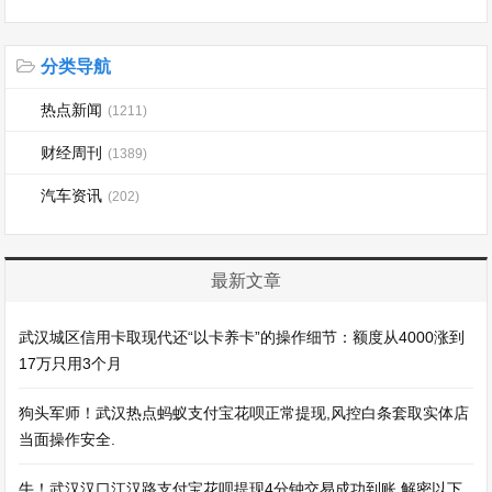
分类导航
热点新闻
(1211)
财经周刊
(1389)
汽车资讯
(202)
最新文章
武汉城区信用卡取现代还“以卡养卡”的操作细节：额度从4000涨到
17万只用3个月
狗头军师！武汉热点蚂蚁支付宝花呗正常提现,风控白条套取实体店
当面操作安全.
牛！武汉汉口江汉路支付宝花呗提现4分钟交易成功到账,解密以下