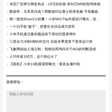
埃安广告牌引网友热议：19万的价格 有50万M9的智驾体验
数据帝：无库里没戏？两数据印证勇士秒变鱼腩 字母尴尬纪录追平詹皇
唯一骁龙8Gen3小折叠！小米MIX Flip外观设计曝光：采用业界最大4英寸副屏
一个旧手机“贩子”，想要在光伏业成为雷军
小米手机激活量份额连续下滑但仍显著增长
三星全力冲刺HBM3E交付 目标本季度拿下英伟达订单
飞象网创始人项立刚：我相信周鸿祎关于AGI的判断是错误的
人均年薪100万，这个岗位火了
【新机】小米13机模谍照曝光：垂直金属中框
发表评论：