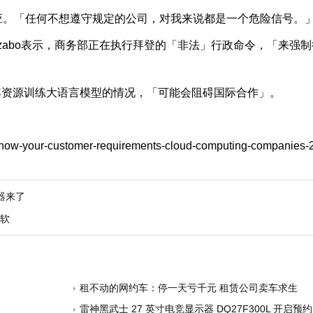
应。「任何不想遵守规定的公司，对我来说都是一个危险信号。
rl Szabo表示，商务部正在执行拜登的「非法」行政命令，「来
其资源训练大语言模型的情况，「可能会阻碍国际合作」。
-know-your-customer-requirements-cloud-computing-companies-
杀器来了
手软
租不动的网约车：停一天亏千元 租赁公司卖车求生
雷神黑武士 27 英寸电竞显示器 DQ27F300L 开启预约：2K+300Hz