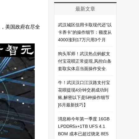
最新文章
武汉城区信用卡取现代还“以
在，美国政府在尽全
卡养卡”的操作细节：额度从
4000涨到17万只用3个月
狗头军师！武汉热点蚂蚁支
付宝花呗正常提现,风控白条
套取实体店当面操作安全.
牛！武汉汉口江汉路支付宝
花呗提现4分钟交易成功到
账,解密以下是5种操作细节
[6月最新技巧】
消息称今年第一季度 16GB
LPDDR5x+1TB UFS 4.1
BOM 成本已超过骁龙 8E5