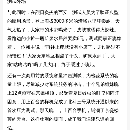
测试外场
与此同时，在烈日炎炎的西安，测试人员为了验证典型
的应用场景，登上海拔3000多米的涝峪八里坪秦岭。天
气太热了，大家带的水都喝光了，皮肤被晒得火辣辣。
看路边的小摊一瓶矿泉水居然要卖8元，测试同事正犹豫
着，一位摊主说：“再往上爬就没有小店了，走过路过不
能错过！”大家无奈地互相点了个头。矿泉水到手，大
家“咕咚咕咚”喝了几大口，终于缓过了劲儿。
还有一次商用前的系统容量冲击测试，为检验系统的容
量上限，尽量减少对系统服务的冲击，十个兄弟姐妹晚
上12点蹲守在京瓷楼顶，忍受着夏日蚊虫的叮咬和阵阵
困意，用上百台的样机完成了北斗三号系统开通以来的
首次压力测试。那天晚上，上百台手机，铺满了京瓷楼
顶的天台。这样壮观的场面，成了我们津津乐道的回
忆。