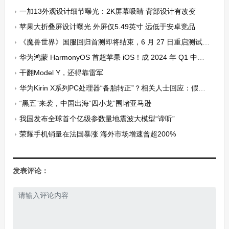
一加13外观设计细节曝光：2K屏幕吸睛 背部设计有改变
苹果大折叠屏设计曝光 外屏仅5.49英寸 远低于安卓竞品
《魔兽世界》国服回归首测即将结束，6 月 27 日重启测试并公布开服时间等
华为鸿蒙 HarmonyOS 首超苹果 iOS！成 2024 年 Q1 中国第二大手机操作系统
干翻Model Y，还得靠雷军
华为Kirin X系列PC处理器“备胎转正”？相关人士回应：假消息
“黑五”来袭，中国出海“四小龙”围堵亚马逊
我国发布全球首个亿级参数量地震波大模型“谛听”
荣耀手机销量在法国暴涨 海外市场增速曾超200%
发表评论：