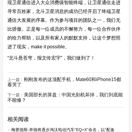
现卫星通信进入大众消费级智能终端，让卫星通信走进
寻常百姓家，北斗卫星消息的成功已经开启了终端卫星
通信大发展的序幕。作为参与项目的团队之一，我们无
比骄傲。正是每一位成员的不懈努力，每一位合作伙伴
的给力帮助，以及所有家人的默默支持，让这个梦想照
进了现实，make it possible。
“北斗悬苍穹，报文传宏宇”，我们做到了！
刚刚发布的这顶配手机，Mate60和iPhone15都
上一篇：
看哭了
美国部长的算盘：中国光刻机坏掉，我们到底能
下一篇：
不能修？
相关阅读
梅赛德斯-奔驰将逐步淘汰电动汽车“EQ+X”命名，以“配备 EQ 技术”取代