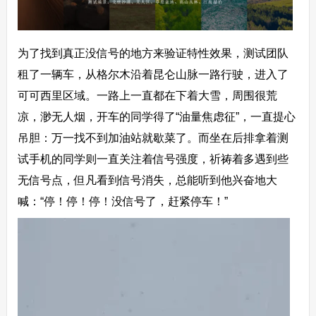
为了找到真正没信号的地方来验证特性效果，测试团队
租了一辆车，从格尔木沿着昆仑山脉一路行驶，进入了
可可西里区域。一路上一直都在下着大雪，周围很荒
凉，渺无人烟，开车的同学得了“油量焦虑征”，一直提心
吊胆：万一找不到加油站就歇菜了。而坐在后排拿着测
试手机的同学则一直关注着信号强度，祈祷着多遇到些
无信号点，但凡看到信号消失，总能听到他兴奋地大
喊：“停！停！停！没信号了，赶紧停车！”