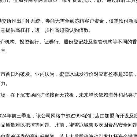
购能力。叠加券商零佣金政策，吸引资金流入，散户通过杠杆工具
月，港交所推出FINI系统，券商无需全额冻结客户资金，仅需预付
愿意提供高杠杆，进一步推高超额认购倍数。
中介机构、投资银行、证券行、股份登记处及监管机构等不同的香
效率。
市首日均破发。业内认为，蜜雪冰城发行价对应市盈率超30倍
压力。
市场，在下沉市场的扩张接近天花板，未来增长依赖海外和品类
024年前三季度，该公司网络中超过99%的门店由加盟商开设及
食品质量难以把控等问题。此前，蜜雪冰城曾多次因食品安全问
来自富途证券的高杠杆融资，若上市后股价波动引发杠杆资金撤