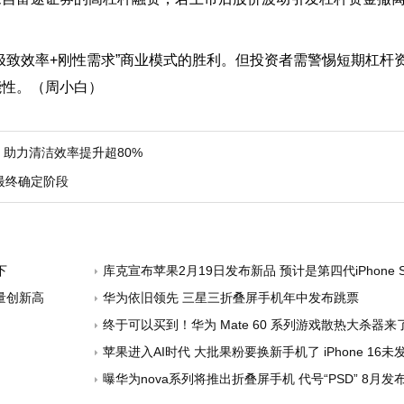
极致效率+刚性需求”商业模式的胜利。但投资者需警惕短期杠杆
能性。（周小白）
，助力清洁效率提升超80%
最终确定阶段
下
库克宣布苹果2月19日发布新品 预计是第四代iPhone 
量创新高
华为依旧领先 三星三折叠屏手机年中发布跳票
终于可以买到！华为 Mate 60 系列游戏散热大杀器来
苹果进入AI时代 大批果粉要换新手机了 iPhone 16未
曝华为nova系列将推出折叠屏手机 代号“PSD” 8月发