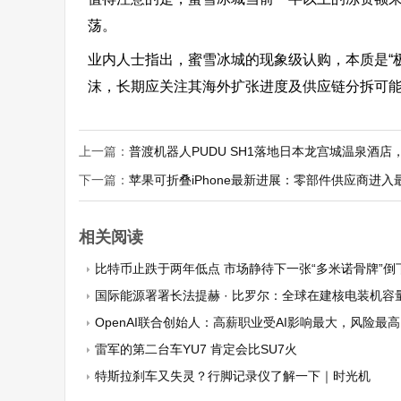
荡。
业内人士指出，蜜雪冰城的现象级认购，本质是“
沫，长期应关注其海外扩张进度及供应链分拆可
上一篇：
普渡机器人PUDU SH1落地日本龙宫城温泉酒店
下一篇：
苹果可折叠iPhone最新进展：零部件供应商进入
相关阅读
比特币止跌于两年低点 市场静待下一张“多米诺骨牌”倒
国际能源署署长法提赫 · 比罗尔：全球在建核电装机容
OpenAI联合创始人：高薪职业受AI影响最大，风险最高
雷军的第二台车YU7 肯定会比SU7火
特斯拉刹车又失灵？行脚记录仪了解一下｜时光机