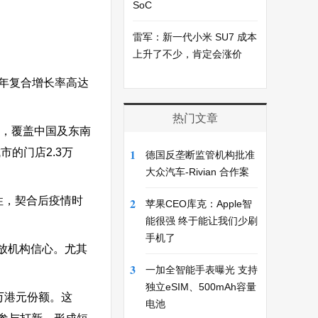
SoC
雷军：新一代小米 SU7 成本
上升了不少，肯定会涨价
元，年复合增长率高达
热门文章
），覆盖中国及东南
的门店2.3万
1
德国反垄断监管机构批准
大众汽车-Rivian 合作案
性，契合后疫情时
2
苹果CEO库克：Apple智
能很强 终于能让我们少刷
手机了
放机构信心。尤其
3
一加全智能手表曝光 支持
独立eSIM、500mAh容量
万港元份额。这
电池