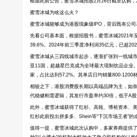
根据此前公告，蜜雪冰城招股2月26日截至认购，
蜜雪冰城为啥这么火？
蜜雪冰城能够成为港股现象级IPO，背后既有公
先看公司基本面，根据招股书，蜜雪冰城2021年至20
39.6%。2024年前三季度净利润35亿元，已超2
蜜雪冰城从三四线城市起步，逐渐扩张到一线城市。
亚11国，超越星巴克成为全球最大现制饮品企业。
家，占比达到57.2%。其单店日均销量800-1
相较之下，港股消费股长期以高端品牌为主，如奈
代稳健刚需逻辑，其发行市盈率约30倍，低于A
此外，蜜雪冰城获得了红杉、高瓴、博裕资本、美
红杉此前投出拼多多、Shein等“下沉市场王者”
值得一提，蜜雪冰城此次认购中，多家券商提供了