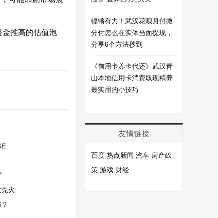
铿锵有力！武汉花呗月付微
资金推高的估值泡
分付怎么在实体当面提现，
分享6个方法秒到
《信用卡养卡代还》武汉青
山本地信用卡消费取现精养
最实用的小技巧
友情链接
SE
百度
热点新闻
汽车
房产政
策
游戏
财经
了
发先火
布？