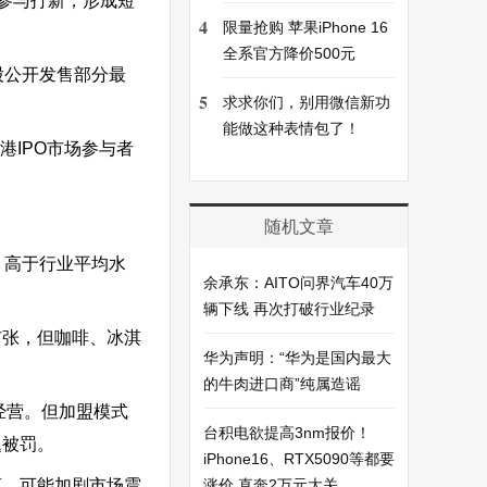
参与打新，形成短
4
限量抢购 苹果iPhone 16
全系官方降价500元
新股公开发售部分最
5
求求你们，别用微信新功
能做这种表情包了！
港IPO市场参与者
随机文章
，高于行业平均水
余承东：AITO问界汽车40万
辆下线 再次打破行业纪录
扩张，但咖啡、冰淇
华为声明：“华为是国内最大
的牛肉进口商”纯属造谣
经营。但加盟模式
台积电欲提高3nm报价！
题被罚。
iPhone16、RTX5090等都要
离，可能加剧市场震
涨价 直奔2万元大关