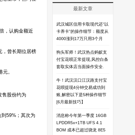
最新文章
武汉城区信用卡取现代还“以
0倍，认购金额近
卡养卡”的操作细节：额度从
4000涨到17万只用3个月
港元，曾长期位居榜
狗头军师！武汉热点蚂蚁支
付宝花呗正常提现,风控白条
套取实体店当面操作安全.
港元。
牛！武汉汉口江汉路支付宝
花呗提现4分钟交易成功到
发售股份约为
账,解密以下是5种操作细节
[6月最新技巧】
到59%；其次为
消息称今年第一季度 16GB
LPDDR5x+1TB UFS 4.1
BOM 成本已超过骁龙 8E5