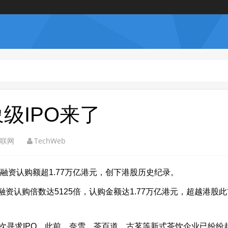
象级IPO来了
联网
TechWeb
冰城融资认购额超1.77万亿港元，创下港股历史纪录。
认购倍数达5125倍，认购金额达1.77万亿港元，超越港股此
次寻求IPO。此前，奈雪、茶百道、古茗等新式茶饮企业已纷纷