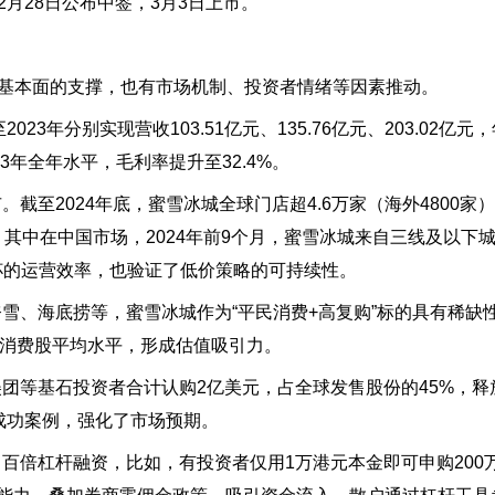
2月28日公布中签，3月3日上市。
司基本面的支撑，也有市场机制、投资者情绪等因素推动。
23年分别实现营收103.51亿元、135.76亿元、203.02亿
023年全年水平，毛利率提升至32.4%。
截至2024年底，蜜雪冰城全球门店超4.6万家（海外4800家
其中在中国市场，2024年前9个月，蜜雪冰城来自三线及以下城市
200杯的运营效率，也验证了低价策略的可持续性。
雪、海底捞等，蜜雪冰城作为“平民消费+高复购”标的具有稀缺
股消费股平均水平，形成估值吸引力。
团等基石投资者合计认购2亿美元，占全球发售股份的45%，释
的成功案例，强化了市场预期。
百倍杠杆融资，比如，有投资者仅用1万港元本金即可申购200