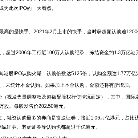
成为此次IPO的一大看点。
最高的是快手。2021年2月上市的快手，当时获超额认购逾120
人，超过2006年工行近100万人认购纪录，冻结资金约1.3万亿
港股IPO认购火爆，认购倍数达5125倍，认购金额达1.77万亿
额，未统计本金认购。如果加上本金认购，金额还将有所增加。
万股股份（视发售量调整权及超额配股权行使情况而定），其中，国际
0万股。每股发售价202.50港元。
束，融资认购最多的券商是富途证券，接近1.06万亿港元，占比达
，信诚证券、老虎证券等认购也都超过千亿港元。