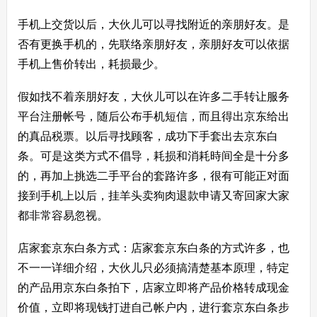
手机上交货以后，大伙儿可以寻找附近的亲朋好友。是
否有更换手机的，先联络亲朋好友，亲朋好友可以依据
手机上售价转出，耗损最少。
假如找不着亲朋好友，大伙儿可以在许多二手转让服务
平台注册帐号，随后公布手机短信，而且得出京东给出
的真品税票。以后寻找顾客，成功下手套出去京东白
条。可是这类方式不倡导，耗损和消耗時间全是十分多
的，再加上挑选二手平台的套路许多，很有可能正对面
接到手机上以后，挂羊头卖狗肉退款申请又寄回家大家
都非常容易忽视。
店家套
京东
白条方式：
店家套京东白条
的方式许多，也
不一一详细介绍，大伙儿只必须搞清楚基本原理，特定
的产品用京东白条拍下，店家立即将产品价格转成现金
价值，立即将现钱打进自己帐户内，进行套京东白条步