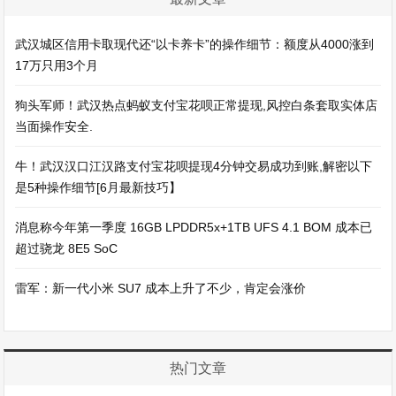
武汉城区信用卡取现代还“以卡养卡”的操作细节：额度从4000涨到
17万只用3个月
狗头军师！武汉热点蚂蚁支付宝花呗正常提现,风控白条套取实体店
当面操作安全.
牛！武汉汉口江汉路支付宝花呗提现4分钟交易成功到账,解密以下
是5种操作细节[6月最新技巧】
消息称今年第一季度 16GB LPDDR5x+1TB UFS 4.1 BOM 成本已
超过骁龙 8E5 SoC
雷军：新一代小米 SU7 成本上升了不少，肯定会涨价
热门文章