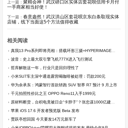
聚精会神！武汉硚口区实体店套花呗信用卡月付
上一篇：
一手商家相当好使！
春意盎然！武汉洪山区套花呗京东白条取现实体
下一篇：
店铺，线下当面这5个方法值得收藏
相关阅读
真我13 Pro系列即将亮相：搭载环形三摄+HYPERIMAGE+影像
波音：史上最大双引擎飞机777X进入飞行测试
哲库解散这一年，行业只是回归理性了
小米SU7车主深中通道露营喝咖啡被处理：罚款200元
华为余承东：鸿蒙智行首款轿跑 SUV 智界 R7 预计 9 月上市
千元拍照性价比之王 OPPO Reno11入手1999元
原材料断货，台积电竟被日企“卡脖子”？张忠谋1000亿建厂要泡汤
苹果 iOS 17.6 开发者预览版 Beta 发布
贾跃亭想回国 今天要发14万元新车了
小米/OPPO/vivo/荣耀四大旗舰或提前发布 最快今年9月