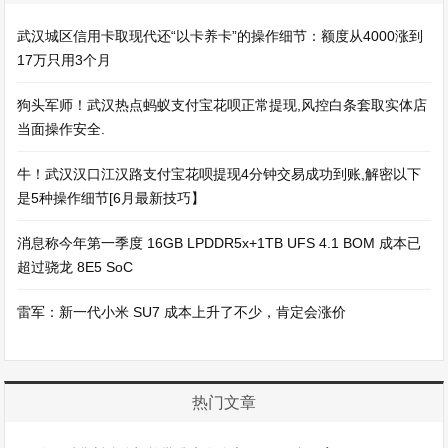
武汉城区信用卡取现代还“以卡养卡”的操作细节：额度从4000涨到
17万只用3个月
狗头军师！武汉热点蚂蚁支付宝花呗正常提现,风控白条套取实体店
当面操作安全.
牛！武汉汉口江汉路支付宝花呗提现4分钟交易成功到账,解密以下
是5种操作细节[6月最新技巧】
消息称今年第一季度 16GB LPDDR5x+1TB UFS 4.1 BOM 成本已
超过骁龙 8E5 SoC
雷军：新一代小米 SU7 成本上升了不少，肯定会涨价
热门文章