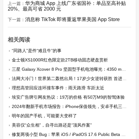
华为商城 App 上线广东省国补：单品至高补贴
上一篇：
20%、最高可省 2000 元
消息称 TikTok 即将重返苹果美国 App Store
下一篇：
相关阅读
“同路人”是件“难且牛”的事
金士顿XS1000R红色限定款2TB移动固态硬盘赏析
三星 Galaxy Xcover 8 Pro 坚固型手机电池曝光：4350 mAh，可拆卸设计
法网大冷门！世界第二轰然出局！17岁少女逆转获胜 首进大满贯四强
理想高管回应连环撞车事件：雨天路滑 车距太近
埃安广告牌引网友热议：19万的价格 有50万M9的智驾体验
2024年翻新手机市场报告：iPhone保值领先，安卓手机三星独占鳌头
明年的国产手机，可能要大变样了
美容仪“众生相”，自寻出路还是“顶风作案”
修复两项小型 Bug：苹果 iOS / iPadOS 17.6 Public Beta 1 公测版发布