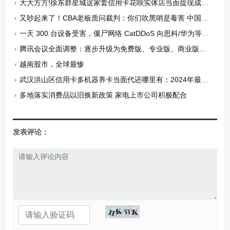
大大方方!徐东群星城这家套信用卡花呗实体店当面提现成功，线下交易这9个方法值得收藏
又吵起来了！CBA老板质问裁判：你们吹黑哨是毒害 中国篮球能好吗
一天 300 台设备受害，僵尸网络 CatDDoS 向思科/华为等发起攻击
腾讯会议全面调整：逐步升级为免费版、专业版、商业版、企业版
越南股市，全球最惨
武汉洪山区信用卡多机器养卡当面代还哪里有：2024年最新提现地址及注意事项
多地落实消费品以旧换新政策 家电上市公司积极配合
发表评论：