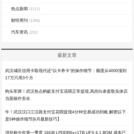
热点新闻
(1211)
财经周刊
(1389)
汽车资讯
(202)
最新文章
武汉城区信用卡取现代还“以卡养卡”的操作细节：额度从4000涨到
17万只用3个月
狗头军师！武汉热点蚂蚁支付宝花呗正常提现,风控白条套取实体店
当面操作安全.
牛！武汉汉口江汉路支付宝花呗提现4分钟交易成功到账,解密以下
是5种操作细节[6月最新技巧】
消息称今年第一季度 16GB LPDDR5x+1TB UFS 4.1 BOM 成本已