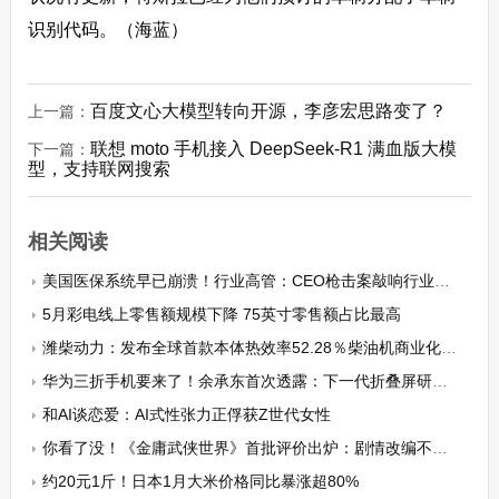
识别代码。（海蓝）
百度文心大模型转向开源，李彦宏思路变了？
上一篇：
联想 moto 手机接入 DeepSeek-R1 满血版大模
下一篇：
型，支持联网搜索
相关阅读
美国医保系统早已崩溃！行业高管：CEO枪击案敲响行业警钟
5月彩电线上零售额规模下降 75英寸零售额占比最高
潍柴动力：发布全球首款本体热效率52.28％柴油机商业化产品
华为三折手机要来了！余承东首次透露：下一代折叠屏研发5年 即将亮相
和AI谈恋爱：AI式性张力正俘获Z世代女性
你看了没！《金庸武侠世界》首批评价出炉：剧情改编不合理
约20元1斤！日本1月大米价格同比暴涨超80%