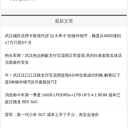
最新文章
武汉城区信用卡取现代还“以卡养卡”的操作细节：额度从4000涨到
17万只用3个月
狗头军师！武汉热点蚂蚁支付宝花呗正常提现,风控白条套取实体店
当面操作安全.
牛！武汉汉口江汉路支付宝花呗提现4分钟交易成功到账,解密以下
是5种操作细节[6月最新技巧】
消息称今年第一季度 16GB LPDDR5x+1TB UFS 4.1 BOM 成本已
超过骁龙 8E5 SoC
雷军：新一代小米 SU7 成本上升了不少，肯定会涨价