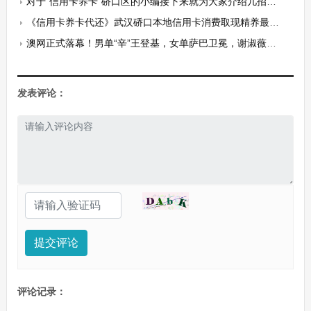
对于"信用卡养卡"硚口区的小编接下来就为大家介绍几招小技巧。
《信用卡养卡代还》武汉硚口本地信用卡消费取现精养最实用的小技巧
澳网正式落幕！男单“辛”王登基，女单萨巴卫冕，谢淑薇独揽两冠
发表评论：
提交评论
评论记录：