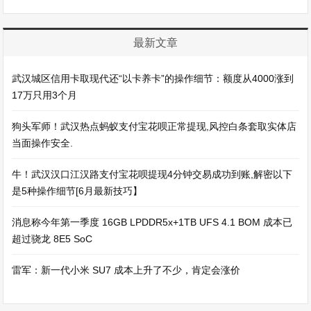
最新文章
武汉城区信用卡取现代还“以卡养卡”的操作细节：额度从4000涨到
17万只用3个月
狗头军师！武汉热点蚂蚁支付宝花呗正常提现,风控白条套取实体店
当面操作安全.
牛！武汉汉口江汉路支付宝花呗提现4分钟交易成功到账,解密以下
是5种操作细节[6月最新技巧】
消息称今年第一季度 16GB LPDDR5x+1TB UFS 4.1 BOM 成本已
超过骁龙 8E5 SoC
雷军：新一代小米 SU7 成本上升了不少，肯定会涨价