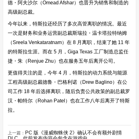
德・阿夫沙尔（Omead Afshar）也晋升为销售和制造的
高级副总裁。
今年以来，
特斯拉还经历了多次高管离职的情况
。最近
一次是财务和业务运营副总裁斯瑞拉・温卡塔拉特纳姆
（Sreela Venkataratnam）在 8 月离职，结束了她 11 年
的特斯拉生涯。而在 5 月，Giga Texas 工厂制造总监任
捷・朱（Renjue Zhu）也在服务五年后离开公司。
更值得关注的是，今年 4 月，特斯拉的动力系统与能源
工程高级副总裁德鲁・巴格利诺（Drew Baglino）在公
司工作 18 年后选择离职，随后负责公共政策的副总裁罗
汉・帕特尔（Rohan Patel）也在工作八年后离开了特斯
拉。
PC 版《漫威蜘蛛侠 2》确认不会有额外剧情
上一篇：
DLC，此前发布内容会包含在游戏中