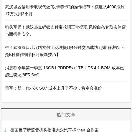
武汉城区信用卡取现代还“以卡养卡”的操作细节：额度从4000涨到
17万只用3个月
狗头军师！武汉热点蚂蚁支付宝花呗正常提现,风控白条套取实体店
当面操作安全.
牛！武汉汉口江汉路支付宝花呗提现4分钟交易成功到账,解密以下
是5种操作细节[6月最新技巧】
消息称今年第一季度 16GB LPDDR5x+1TB UFS 4.1 BOM 成本已
超过骁龙 8E5 SoC
雷军：新一代小米 SU7 成本上升了不少，肯定会涨价
热门文章
1
德国反垄断监管机构批准大众汽车-Rivian 合作案