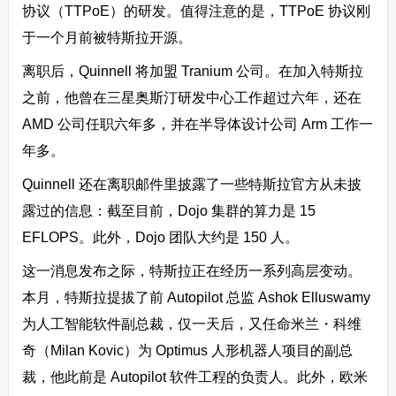
协议（TTPoE）的研发。值得注意的是，TTPoE 协议刚
于一个月前被特斯拉开源。
离职后，Quinnell 将加盟 Tranium 公司。在加入特斯拉
之前，他曾在三星奥斯汀研发中心工作超过六年，还在
AMD 公司任职六年多，并在半导体设计公司 Arm 工作一
年多。
Quinnell 还在离职邮件里披露了一些特斯拉官方从未披
露过的信息：截至目前，
Dojo 集群的算力是 15
EFLOPS。此外，Dojo 团队大约是 150 人。
这一消息发布之际，
特斯拉正在经历一系列高层变动
。
本月，特斯拉提拔了前 Autopilot 总监 Ashok Elluswamy
为人工智能软件副总裁，仅一天后，又任命米兰・科维
奇（Milan Kovic）为 Optimus 人形机器人项目的副总
裁，他此前是 Autopilot 软件工程的负责人。此外，欧米