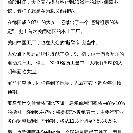
前段时间，大众宣布提前终止到2029年的就业保障协
议，看样子就是在为裁员做铺垫。
在德国成立87年的大众，还做出了一个“违背祖宗的决
定”：史上首次关闭德国的本土工厂。
关闭中国工厂，也在大众的“断臂”计划当中。
大众旗下奥迪品牌也没能幸免，9月初，位于布鲁塞尔的
电动汽车工厂停工，3000名员工当中，大概有90%的人
明年面临失业。
宝马和奔驰，同样遇到了困境，先后宣布下调全年业绩
预期。
宝马预计交付量将同比下降，息税前利润率将由8%-10%
的指引，降到6%-7%；梅赛德斯-奔驰表示，主要汽车业
务的调整后利润率预期，将从11%下调至7.5%-8.5%。
另一位欧洲巨头Stellantis，全球销量同样下跌了，而且