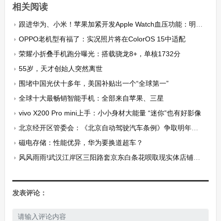
相关阅读
跟进华为、小米！苹果加紧开发Apple Watch血压功能：明年亮相
OPPO老机型有福了：实况照片将在ColorOS 15中适配
荣耀小折叠手机跑分曝光：搭载骁龙8+，单核1732分
55岁，天才创始人突然离世
围堵中国光伏十多年，美国补贴出一个“全球第一”
全球十大最畅销智能手机：全部来自苹果、三星
vivo X200 Pro mini上手：小小身材大能量 “迷你”也有好影像
北京经开区管委会：《北京自动驾驶汽车条例》争取明年实施
磁电存储：性能优异，华为要换道超车？
风风雨雨!武汉江岸区三阳路套京东白条花呗取现实体店铺，本地用户推荐！
发表评论：