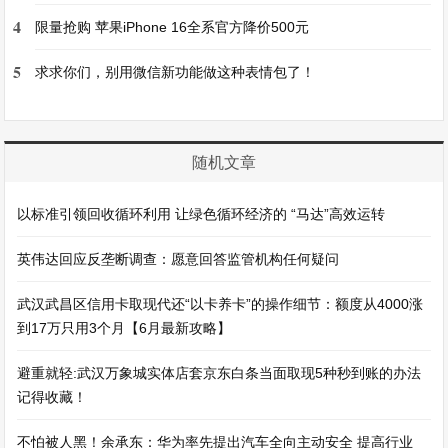
4
限量抢购 苹果iPhone 16全系官方降价500元
5
求求你们，别用微信新功能做这种表情包了！
随机文章
以标准引领回收循环利用 让绿色循环经济的 “马达”高效运转
英伟达回应反垄断调查：愿意回答监管机构任何疑问
武汉武昌区信用卡取现代还“以卡养卡”的操作细节：额度从4000涨
到17万只用3个月【6月最新攻略】
避重就轻:武汉万象城实体店套京东白条当面取现5种秒到账的办法
记得收藏！
不怕被人黑！余承东：华为率先提出汽车全向主动安全 提高行业