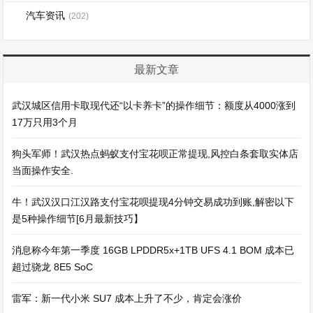
汽车资讯
(202)
最新文章
武汉城区信用卡取现代还“以卡养卡”的操作细节：额度从4000涨到
17万只用3个月
狗头军师！武汉热点蚂蚁支付宝花呗正常提现,风控白条套取实体店
当面操作安全.
牛！武汉汉口江汉路支付宝花呗提现4分钟交易成功到账,解密以下
是5种操作细节[6月最新技巧】
消息称今年第一季度 16GB LPDDR5x+1TB UFS 4.1 BOM 成本已
超过骁龙 8E5 SoC
雷军：新一代小米 SU7 成本上升了不少，肯定会涨价