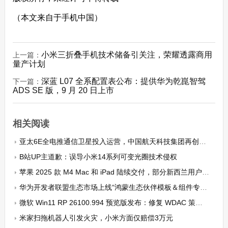
（本文来自于手机中国）
小米三折叠手机技术储备引关注，荣耀透露商用
上一篇：
量产计划
深蓝 L07 全系配置表公布：提供华为乾崑智驾
下一篇：
ADS SE 版，9 月 20 日上市
相关阅读
亚太6E全电推通信卫星投入运营，中国航天科技集团再创新高
B站UP主道歉：误导小米14系列可变光圈技术侵权
苹果 2025 款 M4 Mac 和 iPad 陆续交付，部分新西兰用户已收货
华为开发者联盟生态市场上线“鸿蒙生态伙伴模板＆组件专区”：超 13 个模板、100 余个组件
微软 Win11 RP 26100.994 预览版发布：修复 WDAC 策略功能 Bug
米家扫拖机器人引发火灾，小米方面仅赔偿3万元