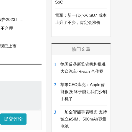
SoC
雷军：新一代小米 SU7 成本
链可持续发展成果
上升了不少，肯定会涨价
编不合理
top现已上市
热门文章
1
德国反垄断监管机构批准
大众汽车-Rivian 合作案
2
苹果CEO库克：Apple智
能很强 终于能让我们少刷
手机了
3
一加全智能手表曝光 支持
提交评论
独立eSIM、500mAh容量
电池