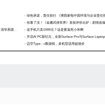
绿色承诺，责任前行 《博西家电中国环境与企业责任报告2023》展现全价值
你看了没！《金庸武侠世界》首批评价出炉：剧情改
华系团队回应
这手机只卖1999元？这是要逼死小米啊
开启AI PC新纪元，全新Surface Pro与Surface Lap
迈空Type - c数据线，多机型适用超值价