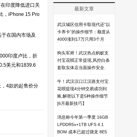
而在印度降低进口关
最新文章
Phone 15 Pro
武汉城区信用卡取现代还“以
卡养卡”的操作细节：额度从
高于在国内市场及
4000涨到17万只用3个月
狗头军师！武汉热点蚂蚁支
4000印度卢比，折
付宝花呗正常提现,风控白条
5美元和1839.6
套取实体店当面操作安全.
牛！武汉汉口江汉路支付宝
网上，4款的起售价分
花呗提现4分钟交易成功到
）
账,解密以下是5种操作细节
[6月最新技巧】
消息称今年第一季度 16GB
LPDDR5x+1TB UFS 4.1
BOM 成本已超过骁龙 8E5