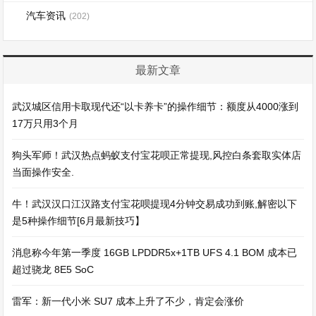
汽车资讯
(202)
最新文章
武汉城区信用卡取现代还“以卡养卡”的操作细节：额度从4000涨到
17万只用3个月
狗头军师！武汉热点蚂蚁支付宝花呗正常提现,风控白条套取实体店
当面操作安全.
牛！武汉汉口江汉路支付宝花呗提现4分钟交易成功到账,解密以下
是5种操作细节[6月最新技巧】
消息称今年第一季度 16GB LPDDR5x+1TB UFS 4.1 BOM 成本已
超过骁龙 8E5 SoC
雷军：新一代小米 SU7 成本上升了不少，肯定会涨价