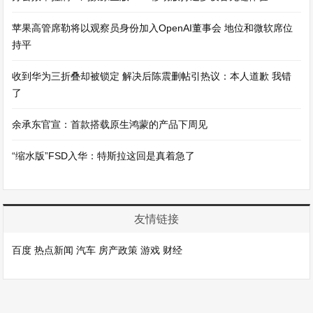
苹果高管席勒将以观察员身份加入OpenAI董事会 地位和微软席位
持平
收到华为三折叠却被锁定 解决后陈震删帖引热议：本人道歉 我错
了
余承东官宣：首款搭载原生鸿蒙的产品下周见
“缩水版”FSD入华：特斯拉这回是真着急了
友情链接
百度
热点新闻
汽车
房产政策
游戏
财经