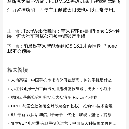
马斯克之前还透露，FSD v12.5将改进基于视觉的驾驶专
注力监控功能，即使车主佩戴太阳镜也可以正常使用。
TechWeb微晚报：苹果智能跳票 iPhone 16不预
上一篇：
装，恒大汽车附属公司被申请破产重组
消息称苹果智能要到iOS 18.1才会推送 iPhone
下一篇：
16不会预装
相关阅读
人均高端！中国手机市场均价再创新高，你的手机是什么水平？
小红书通报一员工向男友泄露机密被辞退，男友：小红书CEO曾邀我加盟
德国反垄断监管机构批准大众汽车-Rivian 合作案
OPPO与爱立信签署全球战略合作协议，推动5G技术发展与应用
6月最新-汉口后湖信用卡养卡，代还，取现，垫还，提额的6个技巧和操作细节（值得收藏）
亚太6E全电推通信卫星投入运营，中国航天科技集团再创新高