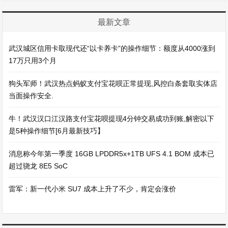
最新文章
武汉城区信用卡取现代还“以卡养卡”的操作细节：额度从4000涨到
17万只用3个月
狗头军师！武汉热点蚂蚁支付宝花呗正常提现,风控白条套取实体店
当面操作安全.
牛！武汉汉口江汉路支付宝花呗提现4分钟交易成功到账,解密以下
是5种操作细节[6月最新技巧】
消息称今年第一季度 16GB LPDDR5x+1TB UFS 4.1 BOM 成本已
超过骁龙 8E5 SoC
雷军：新一代小米 SU7 成本上升了不少，肯定会涨价