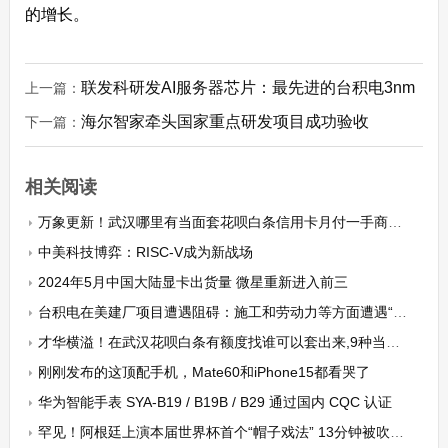
的增长。
联发科研发AI服务器芯片：最先进的台积电3nm
上一篇：
海尔智家牵头国家重点研发项目成功验收
下一篇：
相关阅读
万象更新！武汉哪里有当面套花呗白条信用卡月付一手商家强烈推荐！
中美科技博弈：RISC-V成为新战场
2024年5月中国大陆显卡出货量 微星重新进入前三
台积电在美建厂项目遭遇阻碍：施工和劳动力等方面遭遇“水土不服”
才华横溢！在武汉花呗白条有额度找谁可以套出来,9种当面提现最新方法记得收藏!
刚刚发布的这顶配手机，Mate60和iPhone15都看哭了
华为智能手表 SYA-B19 / B19B / B29 通过国内 CQC 认证
罕见！阿根廷上演本届世界杯首个“帽子戏法” 13分钟被吹掉3球