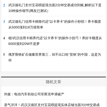
2
武汉循礼门支付宝花呗提现当面2分钟交易成功到账,解析以下是
10种操作细节(网友已测试）
3
武汉循礼门信用卡精致代还“以卡养卡”的操作小秒招！养卡额度
从5000涨到18万很简单
4
稳!武汉信用卡精养代还“以卡养卡”的操作小技巧！养好卡额度从
6000涨到20W不是梦
5
俄罗斯铁矿石储量世界第三，却不出口给“贫铁”的中国，这是为
何
随机文章
外媒：电动汽车初创公司菲斯克申请破产
喜气洋洋！武汉汉南区支付宝花呗提现实体店铺当面3分钟交易成