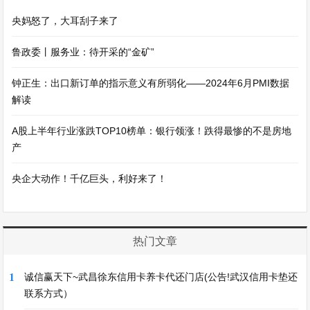
央妈怒了，大耳刮子来了
鲁政委丨服务业：待开采的“金矿”
钟正生：出口新订单的指示意义有所弱化——2024年6月PMI数据
解读
A股上半年行业涨跌TOP10榜单：银行领涨！跌得最惨的不是房地
产
央企大动作！千亿巨头，利好来了！
热门文章
1
诚信赢天下~武昌徐东信用卡养卡代还门店(公告!武汉信用卡垫还
联系方式）