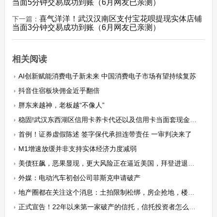
当面5分钟交易成功到账（6月网友已亲测）
喜气洋洋！武汉汉南区支付宝花呗提现实体店铺
下一篇：
当面3分钟交易成功到账（6月网友已亲测）
相关阅读
AI创新赋能消费电子新未来 中国消费电子市场有望持续复苏
抖音住宿板块佣金近乎翻倍
胖东来越神，老板越“不像人”
稳固!武汉东西湖区信用卡养卡代还以及信用卡当面套现金完整流程(新手必看)
首例！证券虚假陈述 签字保代承担连带责任 一审判决来了
M1增速放缓并非支持实体经济力度减弱
美债狂飙，恶果显现，更大风险正在逼近美国，拜登进退两难！
外媒：电动汽车初创公司菲斯克申请破产
地产圈都在关注这个消息：土拍限制松绑，房企抢地，楼市又要升温？
正式宣告！22年以来第一家破产的信托，信托投资者怎么办？